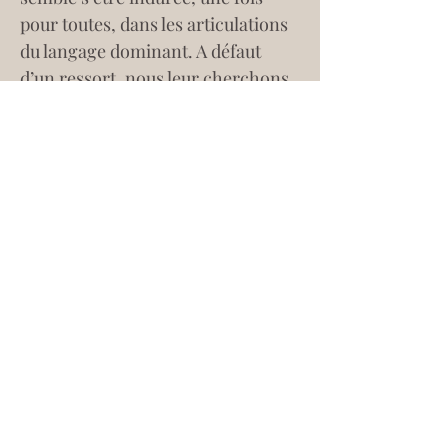
pour toutes, dans les articulations 
du langage dominant. A défaut 
d’un ressort, nous leur cherchons 
désespérément un souffle. Quand 
j’en appelle à l’irruption, dans 
notre corps sensoriel, de mots qui 
seraient des grands danseurs de 
l’être, ce n’est évidemment pas 
aux grands mots artériosclérosés 
que je songe” (p. 19).
L’écriture de Moreau ne laisse 
place ni au compromis, ni à la 
retenue, ses mots incitent à la plus 
grande dépense, celle seule qui 
permet de se livrer, qui ouvre à la 
réalisation du désir et à la 