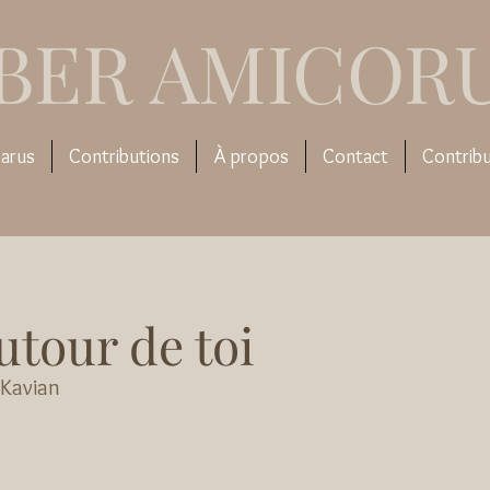
IBER AMICOR
arus
Contributions
À propos
Contact
Contrib
utour de toi
 Kavian