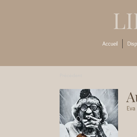
L
Accueil
Disp
Précédent
A
Eva