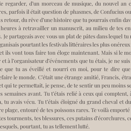
 de regarder, d’un morceau de musique, du nouvel an ch
es, parfois il était question de phasmes, de Confucius ou 
s retour, du rêve d’une histoire que tu pourrais enfin dav
 heures à retravailler un manuscrit, au milieu de tes enfa
. Je partageais avec vous un plat de pâtes dans lequel tu 
ganisais pourtant les festivals littéraires les plus onéreu
et ils vont tous faire ton éloge maintenant. Mais si le mon
ur et à l’organisateur d’événements que tu étais, je ne suis 
e que tu as éveillé et nourri en moi, pour te dire que j
faire le monde. C’était une étrange amitié, Francis, étra
et qui te permettait, je pense, de te sentir un peu moins se
es semaines avant. Tu t’étais relié à ceux qui comptent,
, tu avais vécu. Tu t’étais éloigné du grand cheval et du
re plage, entouré de tes poissons rares. Te voilà emporté p
tes tourments, tes blessures, ces putains d’écorchures, ce
lesquels, pourtant, tu as tellement lutté. 