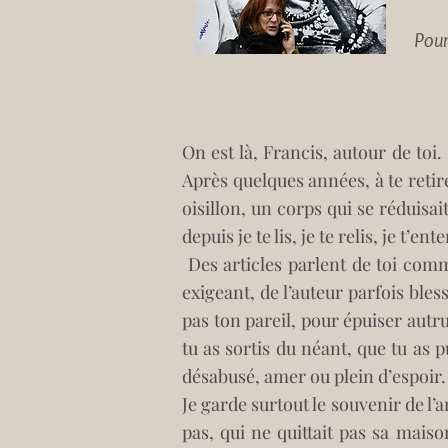
Pou
On est là, Francis, autour de toi. 
Après quelques années, à te retirer
oisillon, un corps qui se réduisait
depuis je te lis, je te relis, je t’
 Des articles parlent de toi comme d’un écrivain discret. Ce n’est pas cette image que je garde. Je garde celle de l’éditeur 
exigeant, de l’auteur parfois bless
pas ton pareil, pour épuiser autru
tu as sortis du néant, que tu as p
désabusé, amer ou plein d’espoir. 
Je garde surtout le souvenir de l’a
pas, qui ne quittait pas sa mais