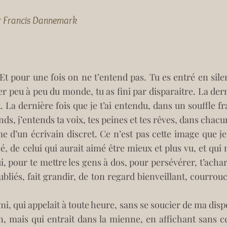
r
Francis Dannemark
Et pour une fois on ne t’entend pas. Tu es entré en silenc
 peu à peu du monde, tu as fini par disparaitre. La derniè
. La dernière fois que je t’ai entendu, dans un souffle fragi
entends, j’entends ta voix, tes peines et tes rêves, dans chacu
é, de celui qui aurait aimé être mieux et plus vu, et qui n’
i, pour te mettre les gens à dos, pour persévérer, t’acharn
ubliés, fait grandir, de ton regard bienveillant, courrou
 
mi, qui appelait à toute heure, sans se soucier de ma dispo
on, mais qui entrait dans la mienne, en affichant sans