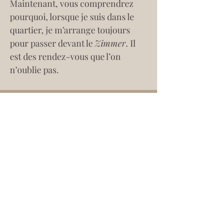
Maintenant, vous comprendrez 
pourquoi, lorsque je suis dans le 
quartier, je m’arrange toujours 
pour passer devant le 
Zimmer
. Il 
est des rendez-vous que l’on 
n’oublie pas.
S'inscrire à la lettre
d'information
Liber Amicorum fait partie de l'écosystème
Asmodée Edern. Vous serez redirigé vers le site
global pour vous abonner à la lettre
d'informations.
S'inscrire