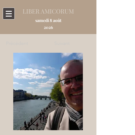
LIBER AMICORUM
samedi 8 août
2026
Précédent
Suivant