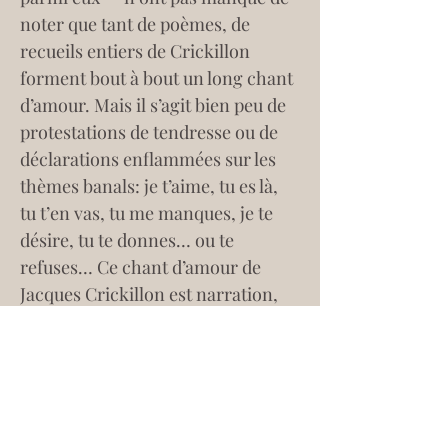
noter que tant de poèmes, de 
recueils entiers de Crickillon 
forment bout à bout un long chant 
d’amour. Mais il s’agit bien peu de 
protestations de tendresse ou de 
déclarations enflammées sur les 
thèmes banals: je t’aime, tu es là, 
tu t’en vas, tu me manques, je te 
désire, tu te donnes… ou te 
refuses… Ce chant d’amour de 
Jacques Crickillon est narration, 
presque roman poétique, et nous 
voici revenus avec lui, mutatis 
mutandis, aux chansons de geste, 
aux vieilles épopées. Les combats 
qui alimentant les histoires des 