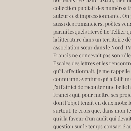
bordelais Le Castor astral, bien d
collection publiait des numéros th
auteurs est impressionnante. On 
aussi des romanciers, poètes ven
parmi lesquels Hervé Le Tellier q
la littérature dans un territoire d
association sœur dans le Nord-Pa
Francis ne concevait pas son rôle d
Escales des lettres et les rencont
qu’il affectionnait. Je me rappell
connu une aventure qui a failli m
J’ai l’air ici de raconter une bell
Francis qui, pour mettre ses projet
dont l’objet tenait en deux mots: l
surtout. Je crois que, dans mon t
qu’à la faveur d’un audit qui deva
question sur le temps consacré au