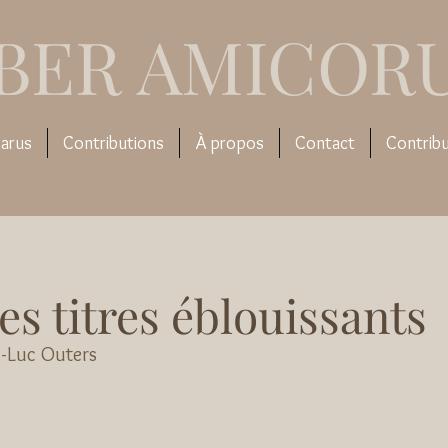
IBER AMICOR
arus
Contributions
À propos
Contact
Contrib
es titres éblouissants
n-Luc Outers