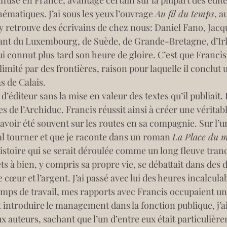
iffusé en France, avantage certain sur la plupart des édit
ématiques. J’ai sous les yeux l’ouvrage 
Au fil du temps
, a
y retrouve des écrivains de chez nous: Daniel Fano, Jacq
ant du Luxembourg, de Suède, de Grande-Bretagne, d’Irl
ui connut plus tard son heure de gloire. C’est que Franci
élimité par des frontières, raison pour laquelle il conclut
s de Calais.
’éditeur sans la mise en valeur des textes qu’il publiait. D
res de l’Archiduc. Francis réussit ainsi à créer une vérit
e avoir été souvent sur les routes en sa compagnie. Sur l
al tourner et que je raconte dans un roman 
La Place du 
e histoire qui se serait déroulée comme un long fleuve tran
s à bien, y compris sa propre vie, se débattait dans des di
e cœur et l’argent. J’ai passé avec lui des heures incalcul
emps de travail, mes rapports avec Francis occupaient une
it introduire le management dans la fonction publique, j’a
x auteurs, sachant que l’un d’entre eux était particuli