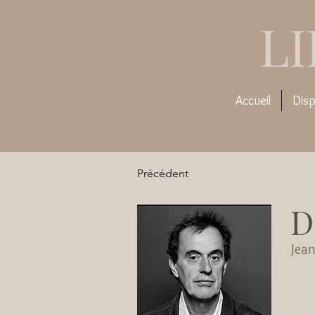
L
Accueil
Disp
Précédent
D
Jea