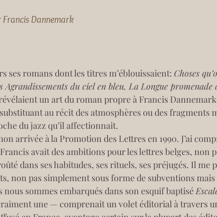
r
Francis Dannemark
rs ses romans dont les titres m’éblouissaient: 
Choses qu’on
s Agrandissements du ciel en bleu, La Longue promenade 
et révélaient un art du roman propre à Francis Dannemark,
substituant au récit des atmosphères ou des fragments mu
che du jazz qu’il affectionnait.
mon arrivée à la Promotion des Lettres en 1990. J’ai comp
t, Francis avait des ambitions pour les lettres belges, non
ûté dans ses habitudes, ses rituels, ses préjugés. Il me p
ts, non pas simplement sous forme de subventions mais p
s nous sommes embarqués dans son esquif baptisé 
Escal
vraiment une — comprenait un volet éditorial à travers un