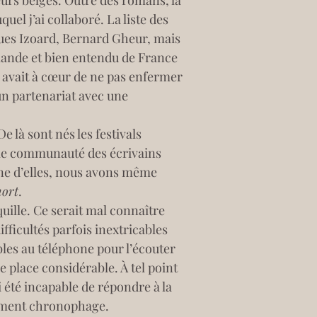
eurs belges. Outre des romans, la 
uquel j’ai collaboré. La liste des 
ues Izoard, Bernard Gheur, mais 
ande et bien entendu de France 
s avait à cœur de ne pas enfermer 
 un partenariat avec une 
e là sont nés les festivals 
able communauté des écrivains 
’une d’elles, nous avons même 
mort
.
quille. Ce serait mal connaître 
fficultés parfois inextricables 
ables au téléphone pour l’écouter 
 place considérable. À tel point 
i été incapable de répondre à la 
èrement chronophage.