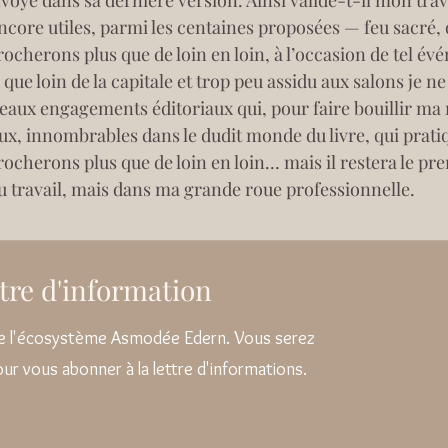
voyé dans sa dernière version. Ainsi valide-t-il mon trav
ncore utiles, parmi les centaines proposées — feu sacré, qu
cherons plus que de loin en loin, à l’occasion de tel é
ue loin de la capitale et trop peu assidu aux salons je ne 
eaux engagements éditoriaux qui, pour faire bouillir ma
ceux, innombrables dans le dudit monde du livre, qui prati
herons plus que de loin en loin… mais il restera le pre
u travail, mais dans ma grande roue professionnelle.
ettre d'information
 de l'écosystème Asmodée Edern. Vous serez
pour vous abonner à la lettre d'informations.