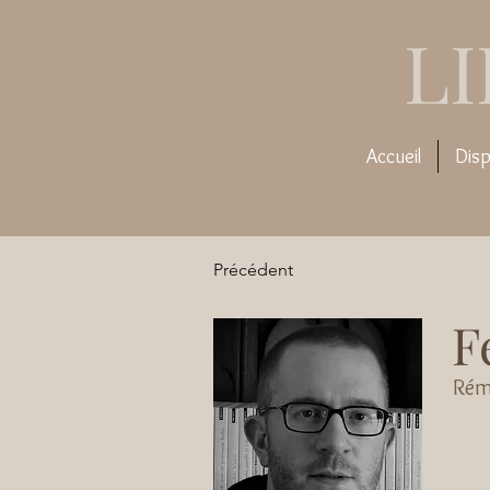
L
Accueil
Disp
Précédent
F
Rém