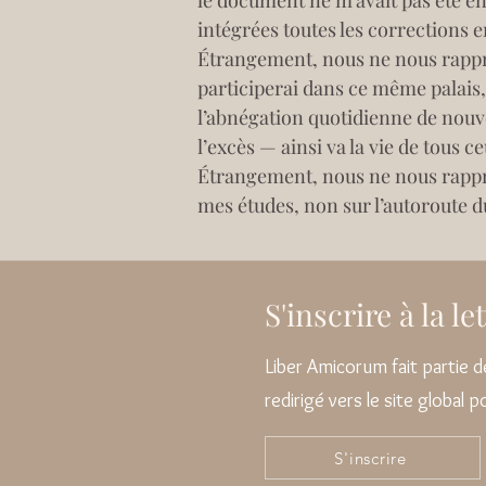
le document ne m’avait pas été en
intégrées toutes les corrections e
Étrangement, nous ne nous rappro
participerai dans ce même palais, q
l’abnégation quotidienne de nouv
l’excès — ainsi va la vie de tous 
Étrangement, nous ne nous rapproc
mes études, non sur l’autoroute d
S'inscrire à la l
Liber Amicorum fait partie
redirigé vers le site global 
S'inscrire