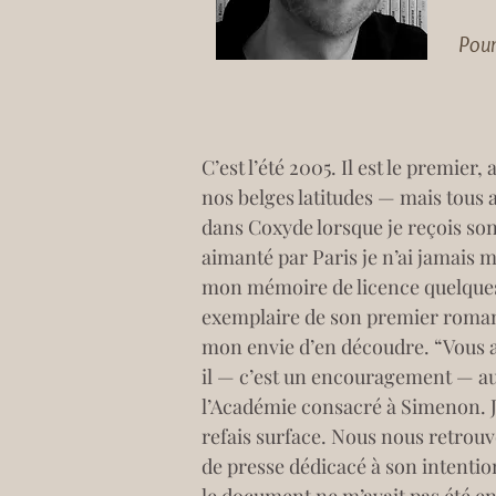
Pou
C’est l’été 2005. Il est le premie
nos belges latitudes — mais tous 
dans Coxyde lorsque je reçois son
aimanté par Paris je n’ai jamais m
mon mémoire de licence quelques 
exemplaire de son premier roman,
mon envie d’en découdre. “Vous av
il — c’est un encouragement — au 
l’Académie consacré à Simenon. Je
refais surface. Nous nous retrouvon
de presse dédicacé à son intention