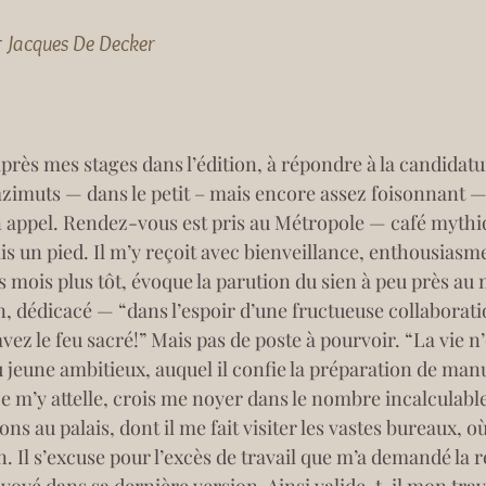
r
Jacques De Decker
r, après mes stages dans l’édition, à répondre à la candida
azimuts — dans le petit – mais encore assez foisonnant —
 appel. Rendez-vous est pris au Métropole — café mythiqu
is un pied. Il m’y reçoit avec bienveillance, enthousiasme,
mois plus tôt, évoque la parution du sien à peu près au
 dédicacé — “dans l’espoir d’une fructueuse collaboratio
ez le feu sacré!” Mais pas de poste à pourvoir. “La vie n
jeune ambitieux, auquel il confie la préparation de manu
 m’y attelle, crois me noyer dans le nombre incalculable
s au palais, dont il me fait visiter les vastes bureaux, où 
. Il s’excuse pour l’excès de travail que m’a demandé la re