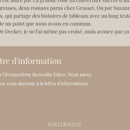
s été attiré par La grande roue (la couverture barrée d’u
ureuses, deux romans parus chez Grasset. Ou par Suzan
, qui partage des histoires de tableaux avec un long tex
doute un point que nous avons en commun.
e Decker, je ne l’ai même pas croisé, mais avouez que ça 
ettre d'information
 de l'écosystème Asmodée Edern. Vous serez
pour vous abonner à la lettre d'informations.
PARTENAIRES