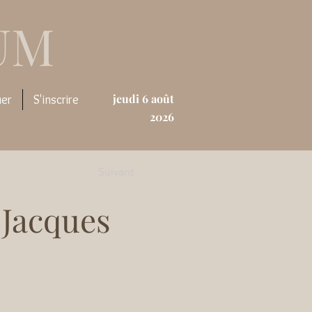
UM
jeudi 6 août
uer
S'inscrire
2026
Suivant
 Jacques