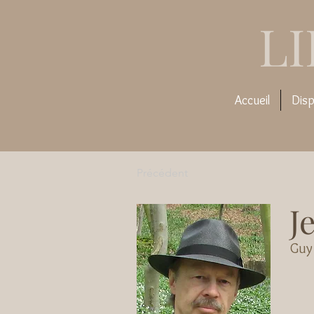
L
Accueil
Disp
Précédent
J
Guy