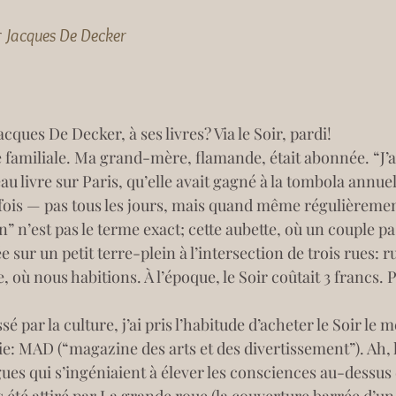
r
Jacques De Decker
ques De Decker, à ses livres? Via le Soir, pardi!
e familiale. Ma grand-mère, flamande, était abonnée. “J’ai 
beau livre sur Paris, qu’elle avait gagné à la tombola annue
ois — pas tous les jours, mais quand même régulièremen
in” n’est pas le terme exact; cette aubette, où un couple p
e sur un petit terre-plein à l’intersection de trois rues: 
 où nous habitions. À l’époque, le Soir coûtait 3 francs. Pu
é par la culture, j’ai pris l’habitude d’acheter le Soir le
 folie: MAD (“magazine des arts et des divertissement”). Ah,
ègues qui s’ingéniaient à élever les consciences au-dessu