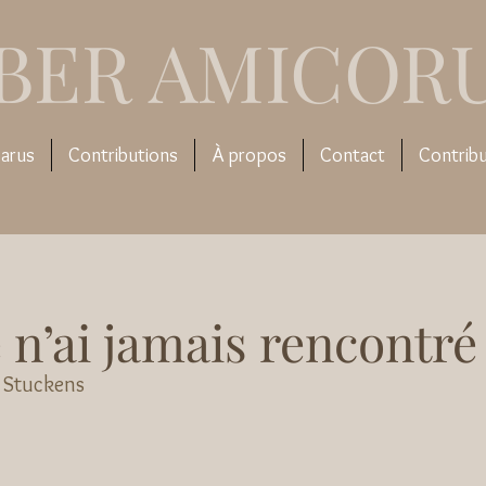
IBER AMICOR
arus
Contributions
À propos
Contact
Contrib
e n’ai jamais rencontré
 Stuckens