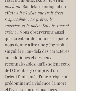
l’état du monde. Dans 
Mon cœur 
mis à nu
, Baudelaire indiquait en 
effet : « 
Il n’existe que trois êtres 
respectables : Le prêtre, le 
guerrier, et le poète. Savoir, tuer et 
créer
 ». Nous observerons aussi 
que, créateur de mondes, le poète 
nous donne à lire une géographie 
singulière : au-delà des caractères 
anecdotiques et des lieux 
reconnaissables, qu’ils soient ceux 
de l’Orient — y compris d’un 
Orient fantasmé, d’une Afrique où 
prédominent la violence, la mort 
et l’ivresse, ou des quartiers 
crapuleux d’une capitale 
occidentale, cette géographie 