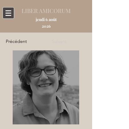
LIBER AMICORUM
jeudi 6 août
2026
Précédent
Suivant