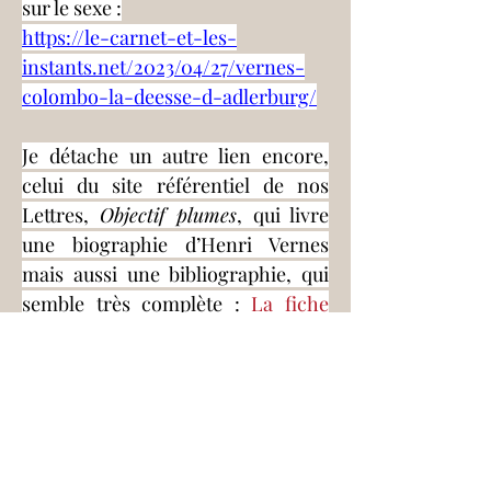
sur le sexe :
https://le-carnet-et-les-
instants.net/2023/04/27/vernes-
colombo-la-deesse-d-adlerburg/
Je détache un autre lien encore, 
celui du site référentiel de nos 
Lettres, 
Objectif plumes
, qui livre 
une biographie d’Henri Vernes 
mais aussi une bibliographie, qui 
semble très complète : 
La fiche 
d’Henri Vernes
S'inscrire à la lettre
d'information
Liber Amicorum fait partie de l'écosystème
Asmodée Edern. Vous serez redirigé vers le site