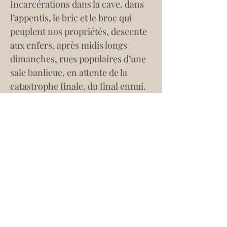
Incarcérations dans la cave, dans 
l’appentis, le bric et le broc qui 
peuplent nos propriétés, descente 
aux enfers, après midis longs 
dimanches, rues populaires d’une 
sale banlieue, en attente de la 
catastrophe finale, du final ennui.
	“Ceci n’est pas un livre, un 
poème, une narration. C’est un 
couteau sanglant, c’est un portrait 
sans fard du poète en temps de 
détresse. C’est la haute figure 
esseulée du Roi Méhaigné dont la 
plaie ne cesse de saigner le mal du 
monde — et qui continue 
cependant de pêcher. C’est l’inouï 
courage de l’improbable. C’est un 