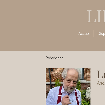
L
Accueil
Disp
Précédent
L
Andr