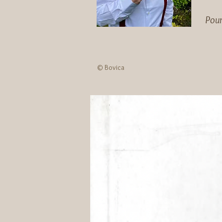
Pou
© Bovica