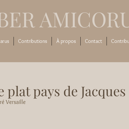
IBER AMICOR
arus
Contributions
À propos
Contact
Contrib
e plat pays de Jacques
é Versaille