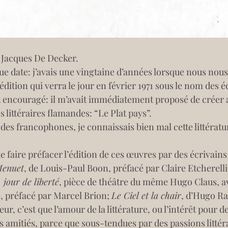
e Jacques De Decker.
ue date: j’avais une vingtaine d’années lorsque nous nous
édition qui verra le jour en février 1971 sous le nom des 
t encouragé: il m’avait immédiatement proposé de créer 
 littéraires flamandes: “Le Plat pays”.
des francophones, je connaissais bien mal cette littératur
 de faire préfacer l’édition de ces œuvres par des écrivain
enuet
, de Louis-Paul Boon, préfacé par Claire Etcherelli
 jour de liberté
, pièce de théâtre du même Hugo Claus, a
, préfacé par Marcel Brion; 
Le Ciel et la chair
, d’Hugo R
 amitiés, parce que sous-tendues par des passions littérai