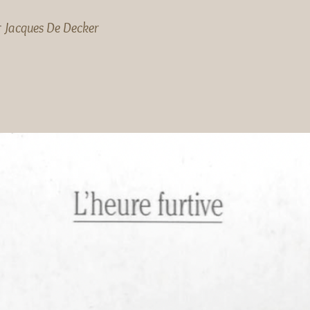
r
Jacques De Decker