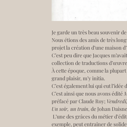
Je garde un très beau souvenir d
Nous étions des amis de très long
projet la création d’une maison d’
C’est peu dire que Jacques m’avai
collection de traductions d’œuvres
À cette époque, comme la plupart 
grand plaisir, m’y initia.
C’est également lui qui eut l’idée
C’est ainsi que nous avons édité 
M
préfacé par Claude Roy; 
Vendredi,
Un soir, un train
, de Johan Daisne
 L’une des grâces du métier d’éditeur, c’est que l’amour de la littérature, ou l’intérêt pour des questions historiques, par 
exemple, peut entraîner de solides