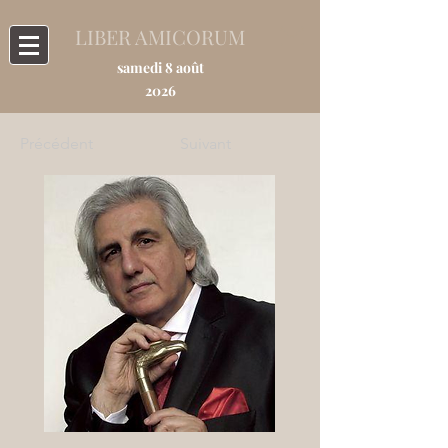
LIBER AMICORUM
samedi 8 août
2026
Précédent
Suivant