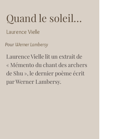
Quand le soleil…
Laurence Vielle
Pour
Werner Lambersy
Laurence Vielle lit un extrait de 
« Mémento du chant des archers 
de Shu », le dernier poème écrit 
par Werner Lambersy.