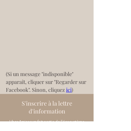
(Si un message "indisponible" 
apparaît, cliquer sur "Regarder sur 
Facebook". Sinon, cliquez 
ici
)
S'inscrire à la lettre
d'information
Liber Amicorum fait partie de l'écosystème
Asmodée Edern. Vous serez redirigé vers le site