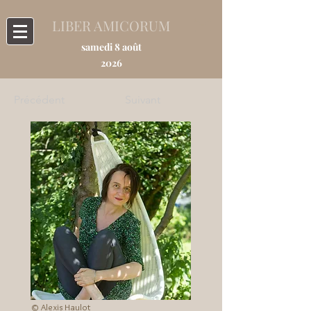
LIBER AMICORUM
samedi 8 août
2026
Précédent
Suivant
© Alexis Haulot