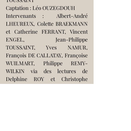
TOUSSAINT
Captation : Léo OUZEGDOUH
Intervenants :  Albert-André 
LHEUREUX, Colette BRAEKMANN 
et Catherine FERRANT, Vincent 
ENGEL, Jean-Philippe 
TOUSSAINT, Yves NAMUR, 
François DE CALLATAY, Françoise 
WUILMART, Philippe REMY-
WILKIN via des lectures de 
Delphine ROY et Christophe 
JACCARD, Michel ROBERT et la 
compagnie BAEJJAHN, Julien-Paul 
REMY accompagné pour un extrait 
de 
Petit matin, Grand soir
 par 
Delphine ROY et Christophe 
JACCARD, Claudia RITTER (veuve 