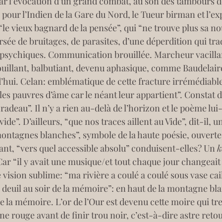
 l’évocation d’un grand combat, au son des tambours de
pour l’Indien de la Gare du Nord, le Tueur birman et l’ex
“le vieux bagnard de la pensée”, qui “ne trouve plus sa no
e de bruitages, de parasites, d’une déperdition qui tradui
 psychiques. Communication brouillée. Marcheur vacillant
llant, balbutiant, devenu aphasique, comme Baudelaire
rd’hui. Celan: emblématique de cette fracture irrémédiab
 les pauvres d’âme car le néant leur appartient”. Constat 
radeau”. Il n’y a rien au-delà de l’horizon et le poème l
ide”. D’ailleurs, “que nos traces aillent au Vide”, dit-il, u
montagnes blanches”, symbole de la haute poésie, ouvertes
ant, “vers quel accessible absolu” conduisent-elles? Un 
k
ar “il y avait une musique/et tout chaque jour changeait
e vision sublime: “ma rivière a coulé a coulé sous vase cai
deuil au soir de la mémoire”: en haut de la montagne blan
 la mémoire. L’or de l’Our est devenu cette moire qui tremb
e rouge avant de finir trou noir, c’est-à-dire astre ret