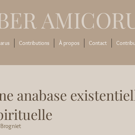
IBER AMICOR
arus
Contributions
À propos
Contact
Contrib
ne anabase existentiel
pirituelle
 Brogniet