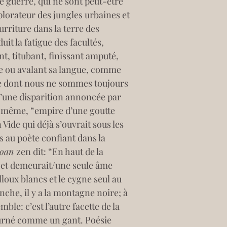
 guerre, qui ne sont peut-être 
plorateur des jungles urbaines et 
urriture dans la terre des 
t la fatigue des facultés, 
, titubant, finissant amputé, 
 ou avalant sa langue, comme 
le dont nous ne sommes toujours 
d’une disparition annoncée par 
ui-même, “empire d’une goutte 
n Vide qui déjà s’ouvrait sous les 
 au poète confiant dans la 
oan 
zen dit: “En haut de la 
 et demeurait/une seule âme 
lloux blancs et le cygne seul au 
che, il y a la montagne noire; à 
le: c’est l’autre facette de la 
ourné comme un gant. Poésie 