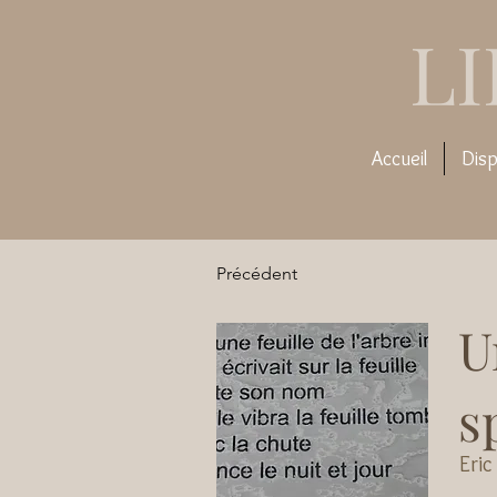
L
Accueil
Disp
Précédent
U
s
Eric