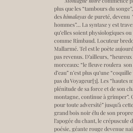
Montagne noire
 commence par
plus que les “tambours du songe”, 
des 
himalayas
 de pureté, devenu  
hommes”… La syntaxe y est traversé
qu’elles soient physiologiques ou
comme Rimbaud. Locuteur bredoui
Mallarmé. Tel est le poète aujou
pas revenus. D’ailleurs, “heureux
morceaux: “le fleuve roulera  son 
d’eau” n’est plus qu’une “coquille v
pas du Voyageur
[3]
. Les “hautes 
plénitude de sa force et de son ch
montagne, continue à grimper”. C
pour toute adversité” jusqu’à cett
grand bois noir élu de son propre 
l’apogée du chant, le crépuscule de
poésie, géante rouge devenue nain