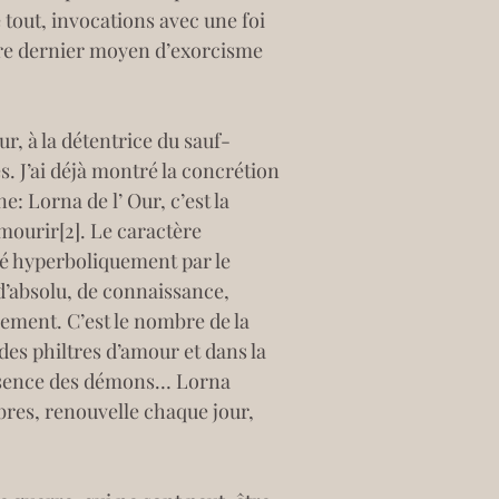
 tout, invocations avec une foi 
tre dernier moyen d’exorcisme 
r, à la détentrice du sauf-
es. J’ai déjà montré la concrétion 
 Lorna de l’ Our, c’est la 
 mourir
[2]
. Le caractère 
gné hyperboliquement par le 
 d’absolu, de connaissance, 
cement. C’est le nombre de la 
des philtres d’amour et dans la 
présence des démons… Lorna 
bres, renouvelle chaque jour, 