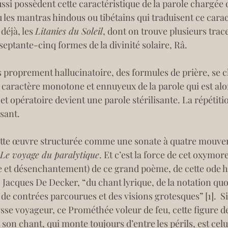
si possèdent cette caractéristique de la parole chargée de
u les mantras hindous ou tibétains qui traduisent ce carac
éjà, les 
Litanies du Soleil
, dont on trouve plusieurs trac
 septante-cinq formes de la divinité solaire, Râ.
rfois proprement hallucinatoire, des formules de prière, se 
e caractère monotone et ennuyeux de la parole qui est alo
t opératoire devient une parole stérilisante. La répétit
sant.
 de cette œuvre structurée comme une sonate à quatre mouve
Le voyage du paralytique
. Et c’est la force de cet oxymore
joie et désenchantement) de ce grand poème, de cette ode
, Jacques De Decker, “du chant lyrique, de la notation q
s de contrées parcourues et des visions grotesques” 
[1]
.  S
lysse voyageur, ce Prométhée voleur de feu, cette figure
t son chant, qui monte toujours d’entre les périls, est celu