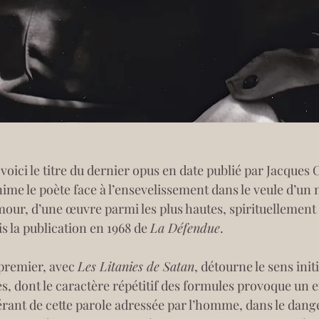
 voici le titre du dernier opus en date publié par Jacques C
me le poète face à l’ensevelissement dans le veule d’un 
mour, d’une œuvre parmi les plus hautes, spirituellement 
s la publication en 1968 de 
La Défendue
.
 premier, avec 
Les Litanies de Satan
, détourne le sens init
es, dont le caractère répétitif des formules provoque un 
érant de cette parole adressée par l’homme, dans le danger