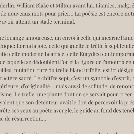
rlin, William Blake et Milton avant lui. Litanies, malgré
s de nouveaux mots pour prier… La poésie est encore no
 avoir atteint un stade terminal.
 une louange amoureuse, un envoi à celle qui incarne l’amou
ique: Lorna la joie, celle qui guette le trèfle à sept feuill
ie cette moderne Béatrice, cette Eurydice contemporaine:
de laquelle se dédoublent l’or et la figure de l’amour à en
illes, mutation rare du trèfle blanc trifolié, est ici dési
aractère sacré. Le chiffre sept, c’est un symbole d’esprit,
térieure, d’originalité… mais aussi de solitude, de renon
sme. Le trèfle: une plante dont on se servait pour créer 
royaient que son détenteur avait le don de percevoir la 
prête ses yeux au poète aveugle, le guide au fond des ténè
me de résurrection…