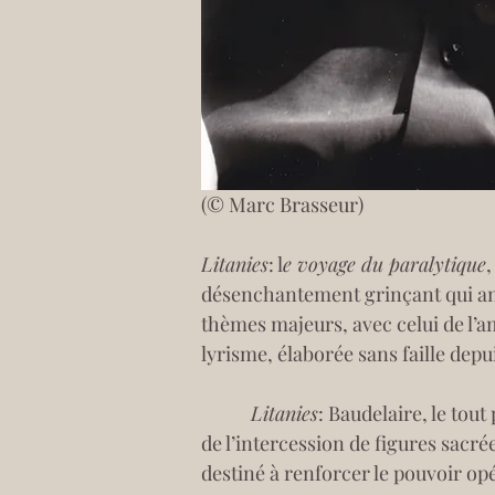
(© Marc Brasseur)
Litanies
: l
e voyage du paralytique
,
désenchantement grinçant qui ani
thèmes majeurs, avec celui de l’a
lyrisme, élaborée sans faille depui
         Litanies
: Baudelaire, le tout
de l’intercession de figures sacré
destiné à renforcer le pouvoir op