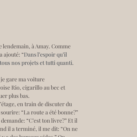
ie le lendemain, à Amay. Comme 
a ajouté: “
Dans l’espoir qu’il 
us nos projets et tutti quanti. 
 je gare ma voiture 
ise Rio, cigarillo au bec et 
uer plus bas.
l’étage, en train de discuter du 
 sourire: “La route a été bonne?” 
demande: “C’est ton livre?” Et il 
d il a terminé, il me dit: “On ne 