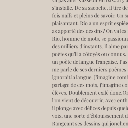
va pas aller s’asseoir en bas…il y 
s’installe. De sa sacoche, il tire d
fois naïfs et pleins de savoir. Un
plaisantant. Rio a un esprit espiè
as apporté des dessins? On va les
Rio, homme de mots, se passionne 
des milliers d’instants. Il aime pa
poètes qu’il a côtoyés ou connus. O
un poète de langue française. Pas f
me parle de ses derniers poèmes qu
ignorait la langue. J’imagine comb
partage de ces mots, j’imagine com
élèves. Doublement exilé donc.On
l’on vient de découvrir. Avec enth
il plonge avec délices depuis quel
voix, une sorte d’éblouissement 
Rangeant ses dessins qui jonchent 