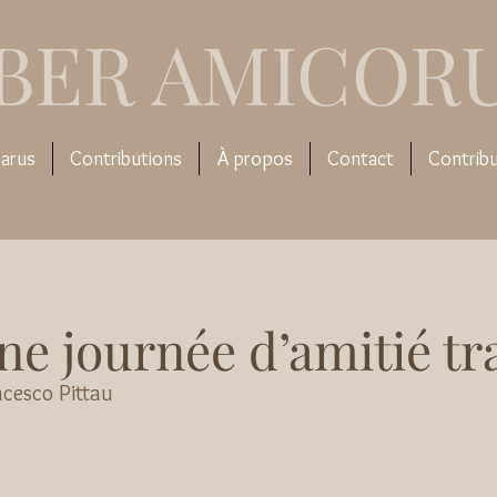
IBER AMICOR
arus
Contributions
À propos
Contact
Contrib
ne journée d’amitié tr
cesco Pittau