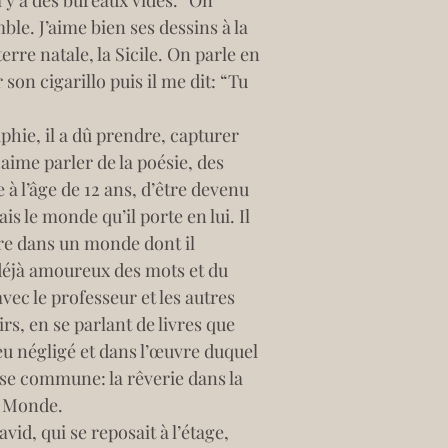
l y a des bureaux vides.” On 
mble. J’aime bien ses dessins à la 
rre natale, la Sicile. On parle en 
son cigarillo puis il me dit: “Tu 
hie, il a dû prendre, capturer 
 aime parler de la poésie, des 
 à l’âge de 12 ans, d’être devenu 
s le monde qu’il porte en lui. Il 
tre dans un monde dont il 
t déjà amoureux des mots et du 
ec le professeur et les autres 
, en se parlant de livres que 
peu négligé et dans l’œuvre duquel 
ose commune: la rêverie dans la 
u Monde.
id, qui se reposait à l’étage, 