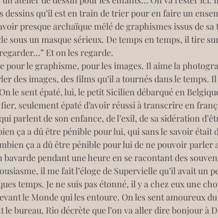
a un atelier de dessin pour les enfants… On va rester ici. I
es dessins qu’il est en train de trier pour en faire un ense
 savoir presque archaïque mêlé de graphismes issus de sa te
gle sous un masque sérieux. De temps en temps, il tire sur 
 regarder…” Et on les regarde.
pour le graphisme, pour les images. Il aime la photograp
rler des images, des films qu’il a tournés dans le temps. Il
n le sent épaté, lui, le petit Sicilien débarqué en Belgique
ier, seulement épaté d’avoir réussi à transcrire en françai
i parlent de son enfance, de l’exil, de sa sidération d’ê
ien ça a dû être pénible pour lui, qui sans le savoir étai
bien ça a dû être pénible pour lui de ne pouvoir parler av
 bavarde pendant une heure en se racontant des souvenirs
ousiasme, il me fait l’éloge de Supervielle qu’il avait un 
ques temps. Je ne suis pas étonné, il y a chez eux une ch
devant le Monde qui les entoure. On les sent amoureux d
le bureau, Rio décrète que l’on va aller dire bonjour à Dav