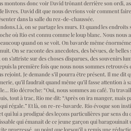
ous montons donc voir David trônant derrière son ordi, ass
 de livres. David dit que nous devrions voir comment faire
senter dans la salle du rez-de-chaussée.
dons.Là, on se partage les murs. Et quand les endroits so
roche où Rio est connu comme le loup blanc. Nous nous as
 beaucoup quand on se voit. On bavarde même énormémen
nuit. On se raconte des anecdotes, des bévues, de belles 
on s’attriste sur des choses disparues, des souvenirs lumi
epuis la première fois que nous nous sommes retrouvés 
ous rejoint. Je demande s’il pourra être présent. Il me dit
imerie, qu’il faudrait quand même qu’il fasse attention à s
lle… Rio décroche: “Oui, nous sommes au café. Tu travail
is, tout à trac, Rio me dit: “Après on ira manger, mais pas
qui régale.” Et là, on re-re-bavarde. Rio évoque son insti
et qui lui a prodigué des leçons particulières par sens du 
issable qui émanait de ce jeune garçon qui baragouinait 
 vite progressé, au point que lorsqu’il a remis une rédacti