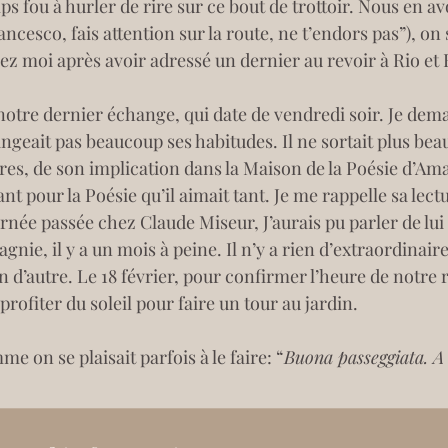
mps fou à hurler de rire sur ce bout de trottoir. Nous en
ancesco, fais attention sur la route, ne t’endors pas”), on 
ez moi après avoir adressé un dernier au revoir à Rio et 
 notre dernier échange, qui date de vendredi soir. Je demand
geait pas beaucoup ses habitudes. Il ne sortait plus beauc
ires, de son implication dans la Maison de la Poésie d’Amay
ant pour la Poésie qu’il aimait tant. Je me rappelle sa lec
rnée passée chez Claude Miseur, J’aurais pu parler de lui d
gnie, il y a un mois à peine. Il n’y a rien d’extraordinai
en d’autre. Le 18 février, pour confirmer l’heure de notre 
 profiter du soleil pour faire un tour au jardin.
me on se plaisait parfois à le faire: “
Buona passeggiata. 