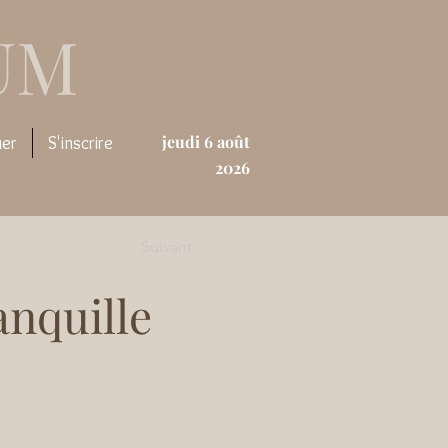
UM
jeudi 6 août
uer
S'inscrire
2026
Suivant
anquille