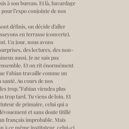
is à son bureau. Et là, bavardage 
 pour l’expo conjointe de nos 
nt définis, on décide d’aller 
seyons en terrasse (couverte). 
t. Un jour, nous avons 
surprises, des lectures, des non-
neux aussi. Je ne sais pas 
ensemble. Et on rit énormément 
 que Fabian travaille comme un 
a santé. Au cours de nos 
les trop.”Fabian viendra plus 
 trop tard. Tu viens de loin. Et 
tuteur de primaire, celui qui a 
dévouement et sans doute titillé 
un français improbable. Mais 
on à ce même instituteur, celui-ci 