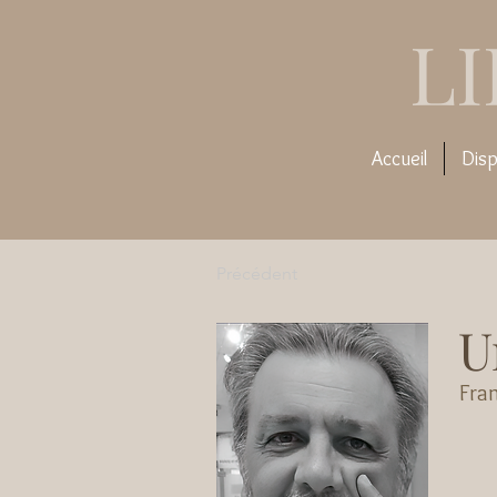
L
Accueil
Disp
Précédent
U
Fran