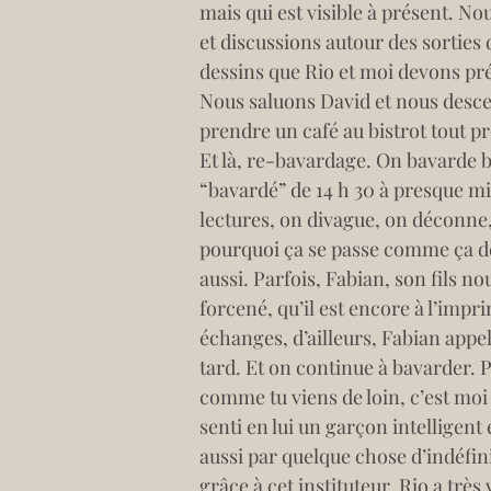
mais qui est visible à présent. N
et discussions autour des sorties
dessins que Rio et moi devons pré
Nous saluons David et nous descen
prendre un café au bistrot tout p
Et là, re-bavardage. On bavarde
“bavardé” de 14 h 30 à presque mi
lectures, on divague, on déconne, 
pourquoi ça se passe comme ça d
aussi. Parfois, Fabian, son fils n
forcené, qu’il est encore à l’impr
échanges, d’ailleurs, Fabian appe
tard. Et on continue à bavarder. Pu
comme tu viens de loin, c’est moi 
senti en lui un garçon intelligent 
aussi par quelque chose d’indéfin
grâce à cet instituteur, Rio a très