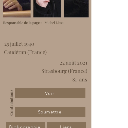
Responsable de la page :
Michel Lisse
25 juillet 1940
Caudéran (France)
22 août 2021
Strasbourg (France)
81
ans
Contributions
Voir
Soumettre
Bibliographie
Liens