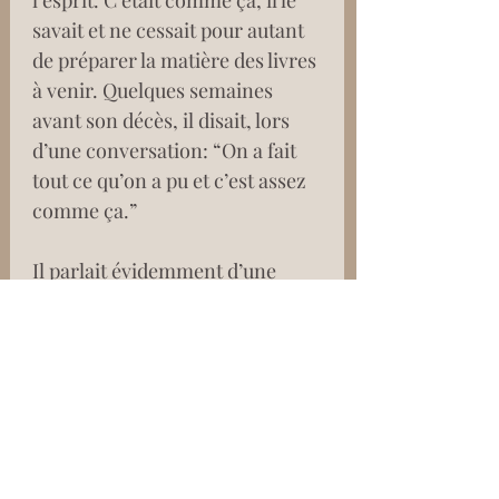
l’esprit. C’était comme ça, il le 
savait et ne cessait pour autant 
de préparer la matière des livres 
à venir. Quelques semaines 
avant son décès, il disait, lors 
d’une conversation: “On a fait 
tout ce qu’on a pu et c’est assez 
comme ça.”
Il parlait évidemment d’une 
génération, de certains 
mouvements et de l’énergie 
qu’il avait fallu pour ouvrir les 
portes des institutions 
culturelles, mais il soulignait 
également quelle énergie les 
nouvelles générations allaient 