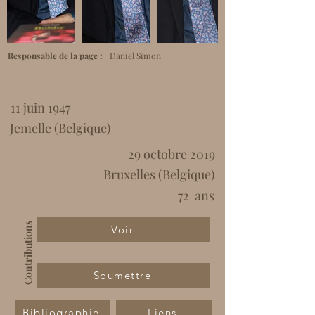
Responsable de la page :
Daniel Simon
11 juin 1947
Jemelle (Belgique)
29 octobre 2019
Bruxelles (Belgique)
72
ans
Contributions
Voir
Soumettre
Bibliographie
Liens