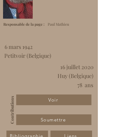
Responsable de la page :
Paul Mathieu
6 mars 1942
Petitvoir (Belgique)
16 juillet 2020
Huy (Belgique)
78
ans
Contributions
Voir
Soumettre
Bibliographie
Liens