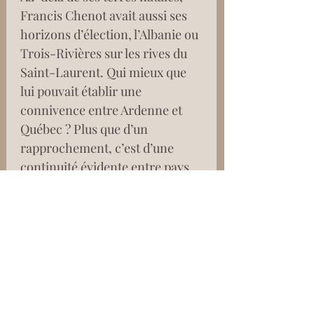
Francis Chenot avait aussi ses 
horizons d’élection, l’Albanie ou 
Trois-Rivières sur les rives du 
Saint-Laurent. Qui mieux que 
lui pouvait établir une 
connivence entre Ardenne et 
Québec ? Plus que d’un 
rapprochement, c’est d’une 
continuité évidente entre pays 
de forêts et de neige dont il est 
question dans ces méditations 
habitées par quelque 
“éphémère éternité”.
Tenant de la simplicité et de la 
tranquillité, Francis Chenot 
menait sa barque dans la 