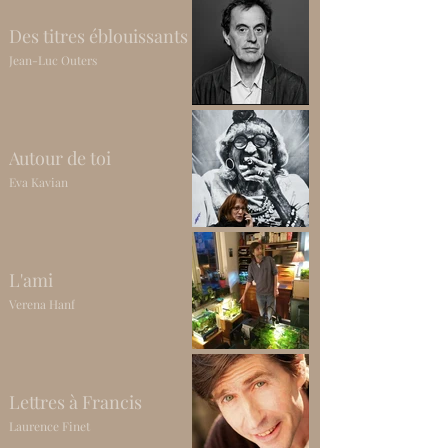
Des titres éblouissants
Jean-Luc Outers
Autour de toi
Eva Kavian
L'ami
Verena Hanf
Lettres à Francis
Laurence Finet