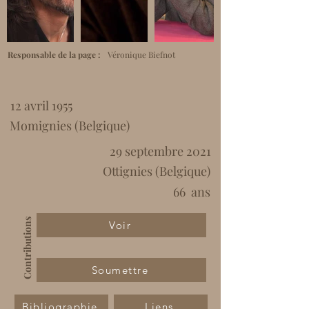
Responsable de la page :
Véronique Biefnot
12 avril 1955
Momignies (Belgique)
29 septembre 2021
Ottignies (Belgique)
66
ans
Contributions
Voir
Soumettre
Bibliographie
Liens