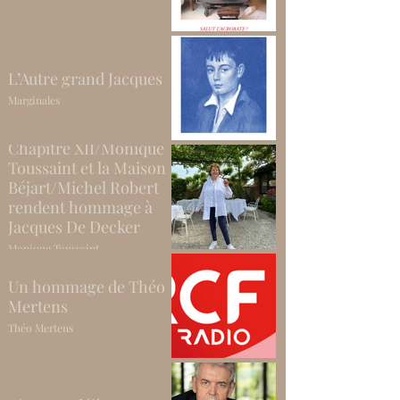
L’Autre grand Jacques
Marginales
Chapitre XII/Monique
Toussaint et la Maison
Béjart/Michel Robert
rendent hommage à
Jacques De Decker
Monique Toussaint
Un hommage de Théo
Mertens
Théo Mertens