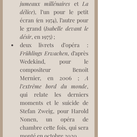
jumeaux millénaires
 et 
La 
délice
), l’un pour le petit 
écran (en 1974), l’autre pour 
le grand (
Isabelle devant le 
désir
, en 1975) ;
deux livrets d’opéra : 
Frühlings Erwachen
, d’après 
Wedekind, pour le 
compositeur Benoît 
Mernier, en 2006 ; 
A 
l’extrême bord du monde
, 
qui relate les derniers 
moments et le suicide de 
Stefan Zweig, pour Harold 
Nonen, un opéra de 
chambre cette fois, qui sera 
monté en octobre 2020.