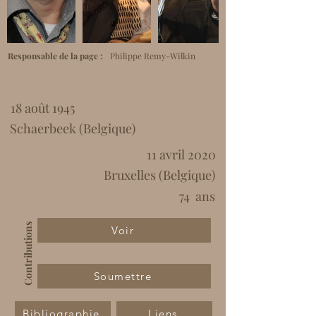
Responsable de la page :
Philippe Remy-Wilkin
18 août 1945
Schaerbeek (Belgique)
11 avril 2020
Bruxelles (Belgique)
74
ans
Contributions
Voir
Soumettre
Bibliographie
Liens