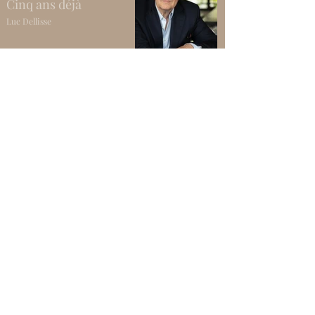
Cinq ans déjà
Luc Dellisse
Il aura fallu un rêve
Véronique Biefnot
Danser entre les
barreaux
Julien-Paul Remy
Feu sacré
Rémi Bertrand