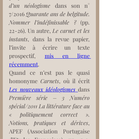
d’un néologisme
 dans son n° 
7/2016 
Quarante ans de belgitude. 
Nommer l’indéfinissable ?
 (pp. 
22-26). Un autre, 
Le carnet et les 
instants
, dans la revue papier, 
l’invite à écrire un texte 
prospectif, 
mis en ligne 
récemment
.
Quand ce n’est pas le quasi 
homonyme 
Carnets
, où il écrit 
Les nouveaux idéologismes
dans 
Première série – 3 Numéro 
spécial/2011 La littérature face au 
« politiquement correct ». 
Notions, pratiques et dérives
, 
APEF (Association Portugaise 